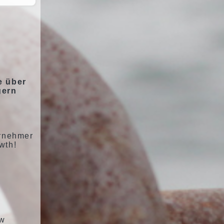
e über
gern
ernehmer
wth!
ow