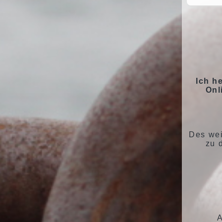
Ich h
Onl
Des wei
zu 
A