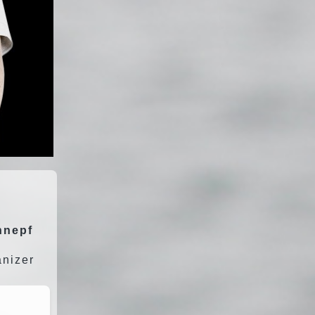
hnepf
anizer