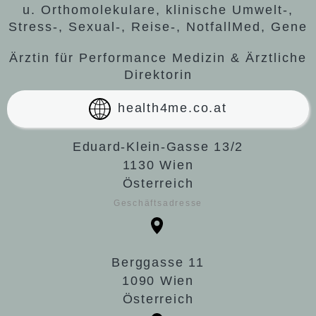
u. Orthomolekulare, klinische Umwelt-,
Stress-, Sexual-, Reise-, NotfallMed, Gene
Ärztin für Performance Medizin & Ärztliche
Direktorin
health4me.co.at
Eduard-Klein-Gasse 13/2
1130 Wien
Österreich
Geschäftsadresse
Berggasse 11
1090 Wien
Österreich